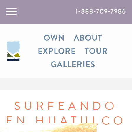
1-888-709-7986
Rent
OWN
ABOUT
Travel
EXPLORE
TOUR
Razones
GALLERIES
Media
Contact
SURFEANDO
EN HUATULCO